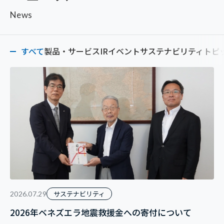
News
すべて
製品・サービス
IR
イベント
サステナビリティ
トピ
サステナビリティ
2026.07.29
2026年ベネズエラ地震救援金への寄付について