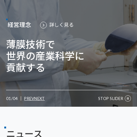
経営理念
詳しく見る
薄膜技術で
新入社員座談会
グローバル採用
広報誌サムコナウ
詳しく見る
詳しく見る
詳しく見る
世界の産業科学に
仲間と挑む、
貢献する
はじめの一歩
02
/
04
PREV
NEXT
STOP SLIDER
ニュース