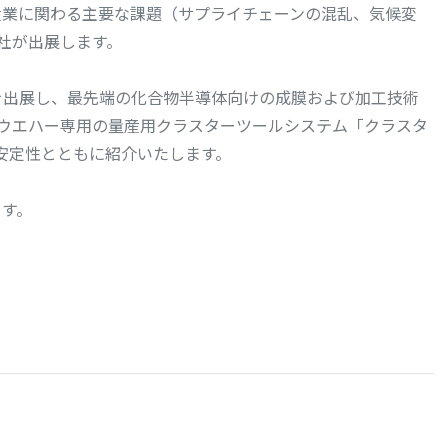
産業に関わる主要な課題（サプライチェーンの混乱、気候変
4社が出展します。
1にブースを出展し、最先端の化合物半導体向けの成膜および加工技術
 inchウエハー専用の量産用クラスターツールシステム「クラスタ
安定性とともに紹介いたします。
ます。