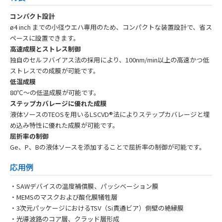
コンパクト設計
ø4 inch までの小径ウエハ専用のため、コンパクトな装置設計で、省ス
ペースに設置できます。
高速成膜とストレス制御
独自のセルフバイアス法の採用により、100nm/min以上の高速かつ低
ストレスでの成膜が可能です。
低温成膜
80℃～の低温成膜が可能です。
ステップカバレージに優れた成膜
液体ソースのTEOSを用いるLSCVD®法によりステップカバレージと埋
め込み特性に優れた成膜が可能です。
屈折率の制御
Ge、P、Bの液体ソースを添加することで屈折率の制御が可能です。
応用例
・SAWデバイスの温度補償膜、パッシベーション膜
・MEMSのマスクおよび酸化膜犠牲層
・3次元パッケージにおけるTSV（Si貫通ビア）側壁の絶縁膜
・光導波路のコア層、クラッド層形成