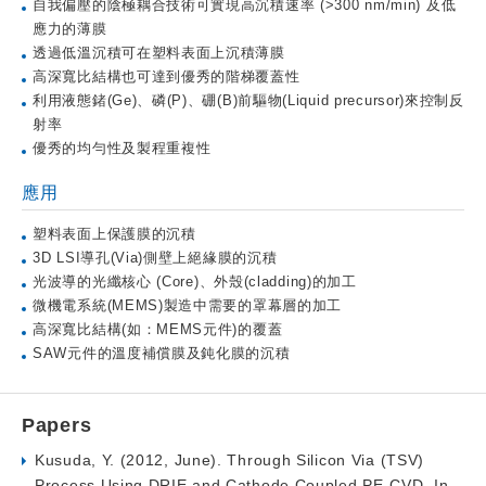
自我偏壓的陰極耦合技術可實現高沉積速率 (>300 nm/min) 及低
應力的薄膜
透過低溫沉積可在塑料表面上沉積薄膜
高深寬比結構也可達到優秀的階梯覆蓋性
利用液態鍺(Ge)、磷(P)、硼(B)前驅物(Liquid precursor)來控制反
射率
優秀的均勻性及製程重複性
應用
塑料表面上保護膜的沉積
3D LSI導孔(Via)側壁上絕緣膜的沉積
光波導的光
纖核心 (
Core
)、外殼(
cladding)的加工
微機電系統(MEMS)製造中需要的罩幕層的加工
高深寬比結構(如：MEMS元件)的
覆蓋
SAW元件的溫度補償膜及鈍化膜的沉積
Papers
Kusuda, Y. (2012, June). Through Silicon Via (TSV)
Process Using DRIE and Cathode Coupled PE-CVD. In