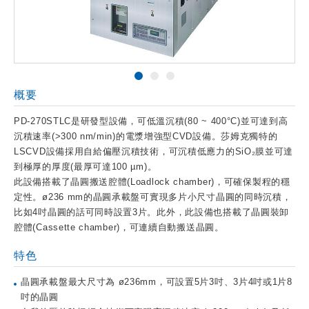
概要
PD-270STLC是研發型設備，可低溫沉積(80 ~ 400°C)並可達到高
沉積速率(>300 nm/min)的電漿增強型CVD設備。莎姆克獨特的
LSCVD設備採用自給偏壓沉積技術，可沉積低應力的SiO₂膜並可達
到極厚的厚度(最厚可達100 µm)。
此設備搭載了晶圓搬送腔體(Loadlock chamber)，可確保製程的穩
定性。ø236 mm的晶圓承載盤可實現多片小尺寸晶圓的同時沉積，
比如4吋晶圓的話可同時設置3片。此外，此設備也搭載了晶圓裝卸
腔體(Cassette chamber)，可連續自動搬送晶圓。
特色
晶圓承載盤最大尺寸為 ø236mm，可設置5片3吋、3片4吋或1片8
吋的晶圓