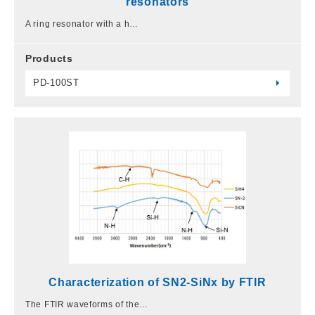
resonators
A ring resonator with a h…
Products
PD-100ST
Characterization of SN2-SiNx by FTIR
The FTIR waveforms of the…