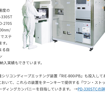
速度の
30ST
270S
0nm/
）でステ
ます。
よる自
ン
数台納入実績もできています。
リコンディープエッチング装置『RIE-800iPB』も投入して
場において、これらの装置をターンキーで提供する『ワン・スト
ーディングカンパニーを目指していきます。 →
PD-330STCの