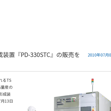
置『PD-330STC』の販売を
2010年07月
るTS
格量産の
形成装
7月13日