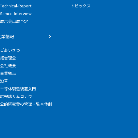
Technical-Report
トピックス
Samco-Interview
展示会出展予定
企業情報
ごあいさつ
経営理念
会社概要
事業拠点
沿革
半導体製造装置入門
広報誌サムコナウ
公的研究費の管理・監査体制